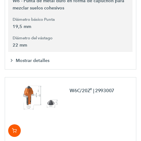
W6 - Punta de metal duro en forma de capuchón para
mezclar suelos cohesivos
Diámetro básico Punta
19,5 mm
Diámetro del vástago
22 mm
Mostrar detalles
W6C/20Z²
| 2993007