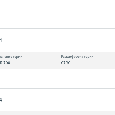
4
ачение серии
Расшифровка серии
R 700
0790
4