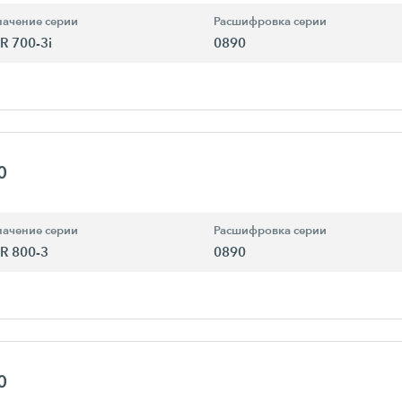
ачение серии
Расшифровка серии
R 700-3i
0890
0
ачение серии
Расшифровка серии
R 800-3
0890
0