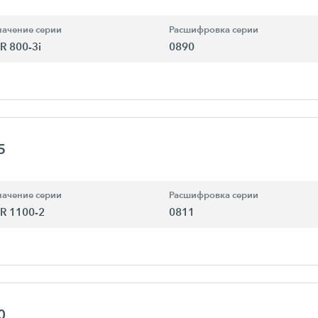
ачение серии
Расшифровка серии
R 800-3i
0890
5
ачение серии
Расшифровка серии
R 1100-2
0811
0