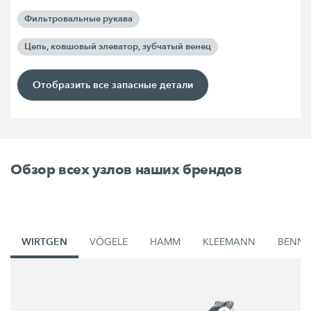
Фильтровальные рукава
Цепь, ковшовый элеватор, зубчатый венец
Отобразить все запасные детали
Обзор всех узлов наших брендов
WIRTGEN
VÖGELE
HAMM
KLEEMANN
BENN