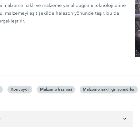
eni malzeme nakli ve malzeme yanal dağılımı teknolojilerine
u, malzemeyi eşit şekilde helezon yönünde taşır, bu da
çekleştirir.
Konveyör
Malzeme haznesi
Malzeme nakli için sensörler
n