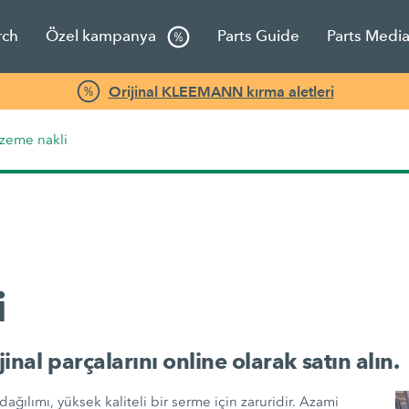
rch
Özel kampanya
Parts Guide
Parts Medi
Orijinal KLEEMANN kırma aletleri
zeme nakli
i
nal parçalarını online olarak satın alın.
ağılımı, yüksek kaliteli bir serme için zaruridir. Azami