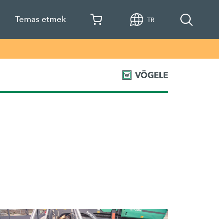
a
Temas etmek
TR