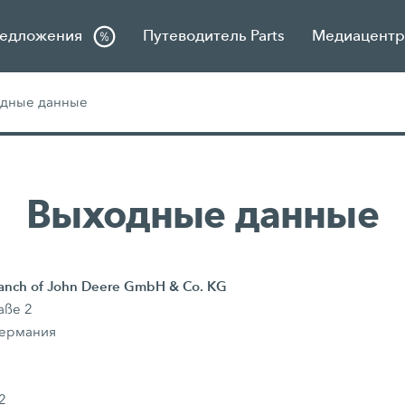
едложения
Путеводитель Parts
Медиацентр 
дные данные
Выходные данные
nch of John Deere GmbH & Co. KG
aße 2
Германия
2