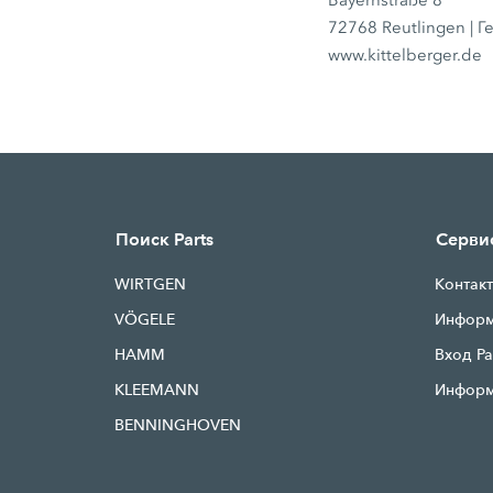
Bayernstraße 8
72768 Reutlingen | 
www.kittelberger.de
Поиск Parts
Серви
WIRTGEN
Контак
VÖGELE
Информ
HAMM
Вход Pa
KLEEMANN
Информ
BENNINGHOVEN