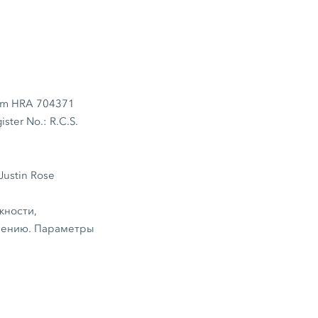
eim HRA 704371
ster No.: R.C.S.
 Justin Rose
жности,
енению. Параметры