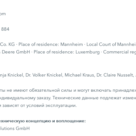
com
 884
o. KG · Place of residence: Mannheim · Local Court of Mannh
n Deere GmbH · Place of residence: Luxemburg · Commercial regi
1
nja Knickel, Dr. Volker Knickel, Michael Kraus, Dr. Claire Nusselt,
ты не имеют обязательной силы и могут включать принадле
ндивидуальному заказу. Технические данные подлежат изм
 зависят от условий эксплуатации.
техническую концепцию и воплощение:
solutions GmbH