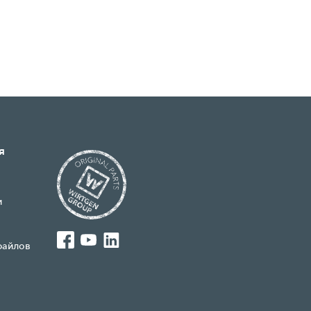
я
и
файлов