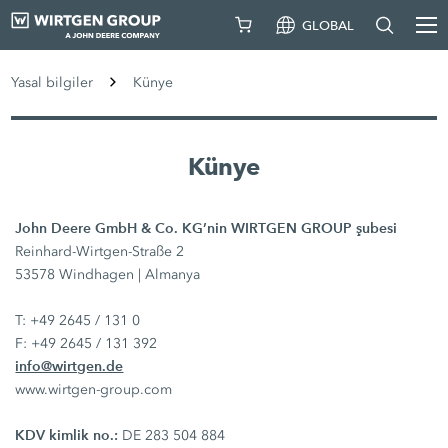
GLOBAL
Yasal bilgiler
Künye
Künye
John Deere GmbH & Co. KG’nin WIRTGEN GROUP şubesi
Reinhard-Wirtgen-Straße 2
53578 Windhagen | Almanya
T: +49 2645 / 131 0
F: +49 2645 / 131 392
info@wirtgen.de
www.wirtgen-group.com
KDV kimlik no.:
DE 283 504 884