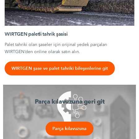
WIRTGEN paletli tahrik şasisi
Palet tahriki olan şaseler için orijinal yedek parçaları
WIRTGEN‘den online olarak satın alın.
WIRTGEN şase ve palet tahriki bileşenlerine git
Parça kılavuzuna geri git
Parça kılavuzuna