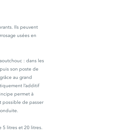
ants. Ils peuvent
arrosage usées en
caoutchouc : dans les
epuis son poste de
 grâce au grand
iquement l’additif
rincipe permet à
t possible de passer
conduite.
litres et 20 litres.