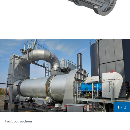
1
/
3
Tambour sécheur