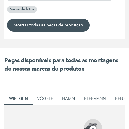
Sacos de filtro
Mostrar todas as peças de reposição
Peças disponíveis para todas as montagens
de nossas marcas de produtos
WIRTGEN
VÖGELE
HAMM
KLEEMANN
BENN