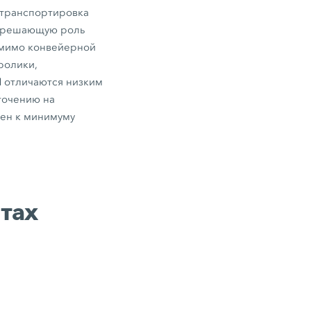
 транспортировка
т решающую роль
омимо конвейерной
ролики,
 отличаются низким
точению на
ден к минимуму
тах