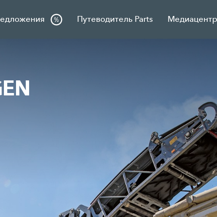
редложения
Путеводитель Parts
Медиацентр 
GEN