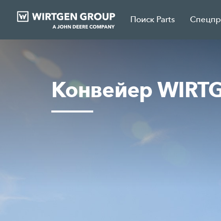
Поиск Parts
Спецп
Конвейер WIRT