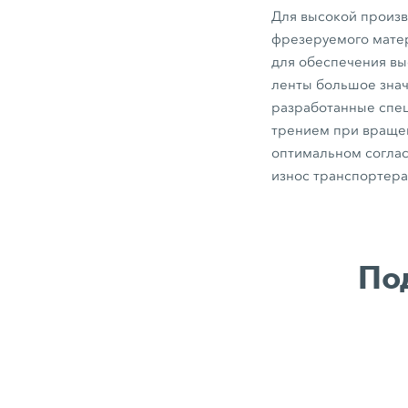
Для высокой произ
фрезеруемого мате
для обеспечения в
ленты большое зна
разработанные спец
трением при вращен
оптимальном соглас
износ транспортера
По