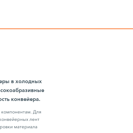
еры в холодных
ысокоабразивные
сть конвейера.
м компонентам. Для
 конвейерных лент
ировки материала