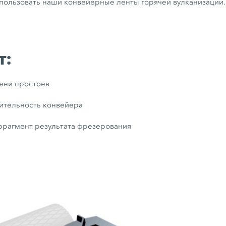
ользовать наши конвейерные ленты горячей вулканизации.
т:
ени простоев
ительность конвейера
фрагмент результата фрезерования