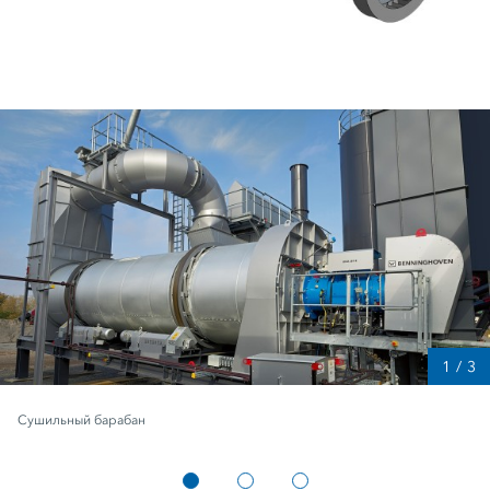
1
/
3
Сушильный барабан