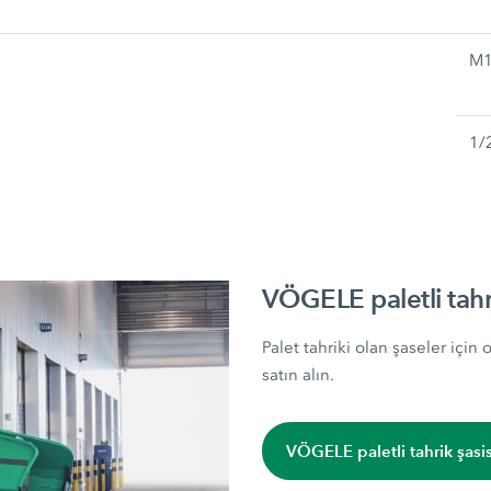
M1
1/
VÖGELE paletli tahri
Palet tahriki olan şaseler için
satın alın.
VÖGELE paletli tahrik şasis