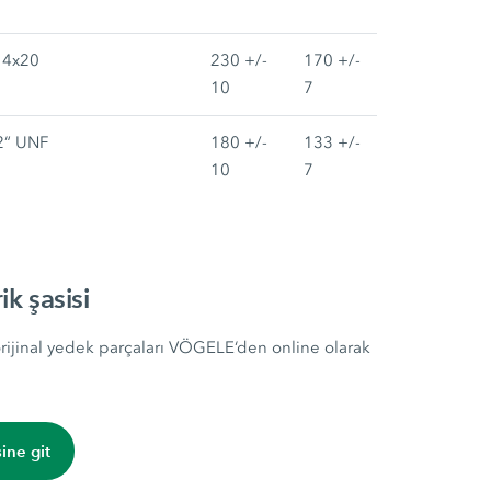
4x20
230 +/-
170 +/-
10
7
2“ UNF
180 +/-
133 +/-
10
7
k şasisi
 orijinal yedek parçaları VÖGELE‘den online olarak
ine git