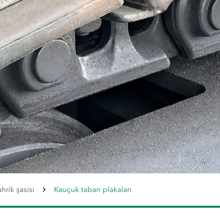
ahrik şasisi
Kauçuk taban plakaları