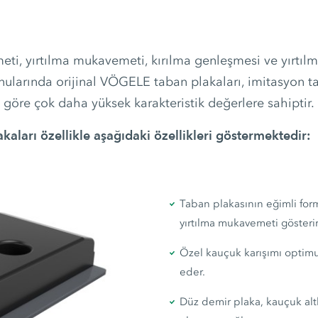
i, yırtılma mukavemeti, kırılma genleşmesi ve yırtı
larında orijinal VÖGELE taban plakaları, imitasyon t
göre çok daha yüksek karakteristik değerlere sahiptir.
aları özellikle aşağıdaki özellikleri göstermektedir:
Taban plakasının eğimli for
yırtılma mukavemeti gösterir
Özel kauçuk karışımı optim
eder.
Düz demir plaka, kauçuk altl