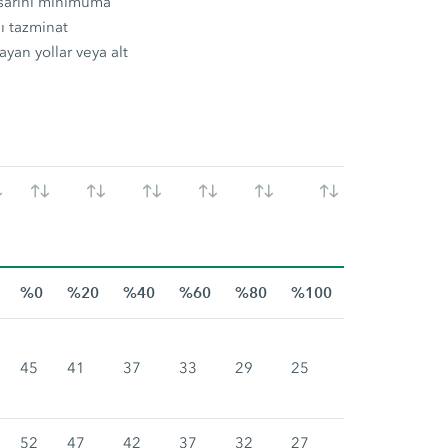
asarını minimuma
sı tazminat
yan yollar veya alt
%0
%20
%40
%60
%80
%100
45
41
37
33
29
25
52
47
42
37
32
27