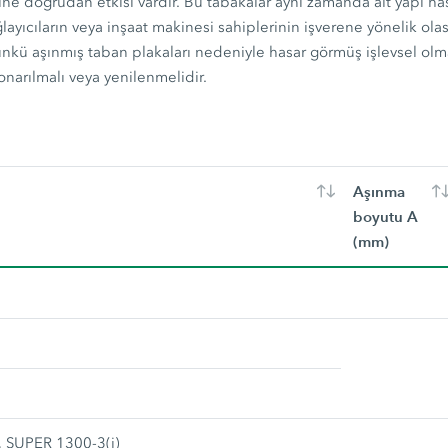
ne doğrudan etkisi vardır. Bu tabakalar aynı zamanda alt yapı h
ayıcıların veya inşaat makinesi sahiplerinin işverene yönelik ola
nkü aşınmış taban plakaları nedeniyle hasar görmüş işlevsel olma
onarılmalı veya yenilenmelidir.
Aşınma
boyutu A
(mm)
 SUPER 1300-3(i)