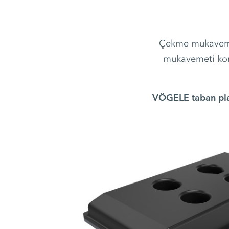
Çekme mukavemet
mukavemeti konu
VÖGELE taban plak