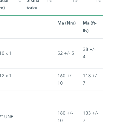
atlar
Sıkma
m)
torku
Ma (Nm)
Ma (ft-
lb)
38 +/-
10 x 1
52 +/- 5
4
12 x 1
160 +/-
118 +/-
10
7
180 +/-
133 +/-
2“ UNF
10
7