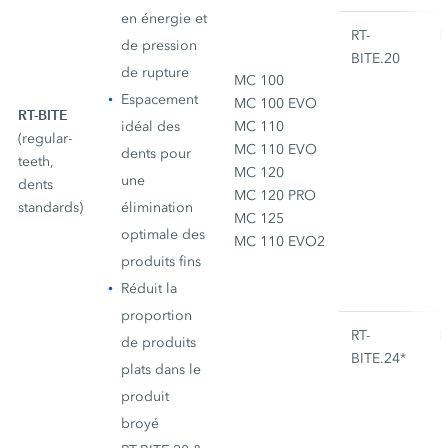
en énergie et
RT-
M
de pression
BITE.20
de rupture
MC 100
Espacement
MC 100 EVO
RT-BITE
idéal des
MC 110
(regular-
MC 110 EVO
dents pour
teeth,
MC 120
une
dents
MC 120 PRO
standards)
élimination
MC 125
optimale des
MC 110 EVO2
produits fins
Réduit la
proportion
RT-
M
de produits
BITE.24*
plats dans le
produit
broyé