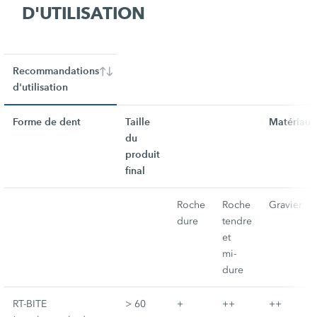
D'UTILISATION
Recommandations
d'utilisation
Forme de dent
Taille
Matériau 
du
produit
final
Roche
Roche
Gravier
dure
tendre
et
mi-
dure
RT-BITE
> 60
+
++
++