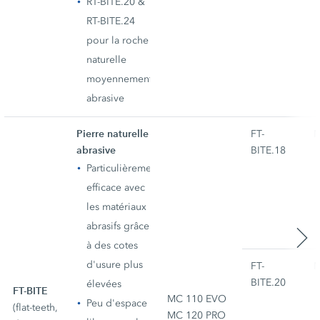
RT-BITE.20 &
RT-BITE.24
pour la roche
naturelle
moyennement
abrasive
Pierre naturelle
FT-
M
abrasive
BITE.18
Particulièrement
efficace avec
les matériaux
abrasifs grâce
à des cotes
d'usure plus
FT-
M
BITE.20
élevées
FT-BITE
MC 110 EVO
Peu d'espace
(flat-teeth,
MC 120 PRO