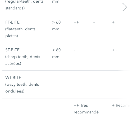
(regular-teeth, dents
mm
standards)
FT-BITE
> 60
++
+
+
(flat-teeth, dents
mm
plates)
ST-BITE
< 60
-
+
++
(sharp-teeth, dents
mm
acérées)
WT-BITE
-
-
-
(wavy teeth, dents
ondulées)
++ Très
+ Recomm
recommandé