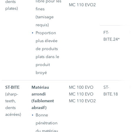
libre pour les
dents
MC 110 EVO2
plates)
fines
(tamisage
requis)
FT-
M
Proportion
BITE.24*
plus élevée
de produits
plats dans le
produit
broyé
ST-BITE
Matériau
MC 100 EVO
ST-
M
arrondi
(sharp-
MC 110 EVO
BITE.18
(faiblement
teeth,
MC 110 EVO2
abrasif)
dents
acérées)
Bonne
pénétration
du matériau