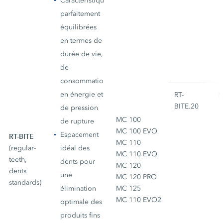
Caractéristiques
parfaitement
équilibrées
en termes de
durée de vie,
de
consommation
en énergie et
RT-
M
BITE.20
de pression
MC 100
de rupture
MC 100 EVO
Espacement
RT-BITE
MC 110
(regular-
idéal des
MC 110 EVO
teeth,
dents pour
MC 120
dents
une
MC 120 PRO
standards)
élimination
MC 125
MC 110 EVO2
optimale des
produits fins