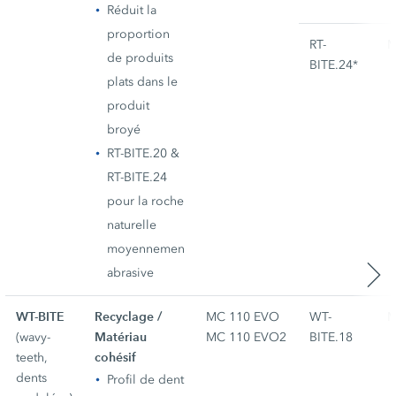
Réduit la
proportion
RT-
M
de produits
BITE.24*
plats dans le
produit
broyé
RT-BITE.20 &
RT-BITE.24
pour la roche
naturelle
moyennement
abrasive
WT-BITE
Recyclage /
MC 110 EVO
WT-
M
Matériau
(wavy-
MC 110 EVO2
BITE.18
cohésif
teeth,
dents
Profil de dent