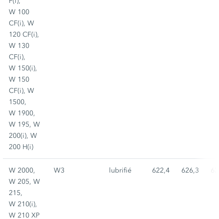
F(i),
W 100
CF(i), W
120 CF(i),
W 130
CF(i),
W 150(i),
W 150
CF(i), W
1500,
W 1900,
W 195, W
200(i), W
200 H(i)
W 2000,
W3
lubrifié
622,4
626,3
63
W 205, W
215,
W 210(i),
W 210 XP