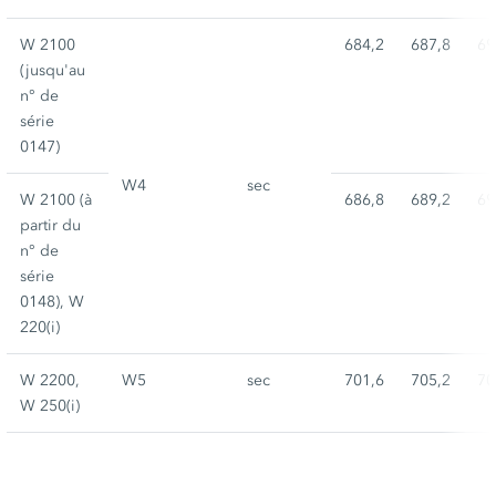
W 2100
684,2
687,8
69
(jusqu'au
n° de
série
0147)
W4
sec
W 2100 (à
686,8
689,2
69
partir du
n° de
série
0148), W
220(i)
W 2200,
W5
sec
701,6
705,2
70
W 250(i)