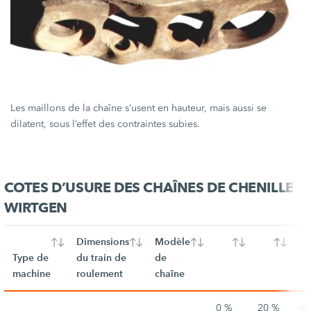
Les maillons de la chaîne s’usent en hauteur, mais aussi se
dilatent, sous l’effet des contraintes subies.
COTES D’USURE DES CHAÎNES DE CHENILLE
WIRTGEN
Dimensions
Modèle
Type de
du train de
de
machine
roulement
chaîne
0 %
20 %
40