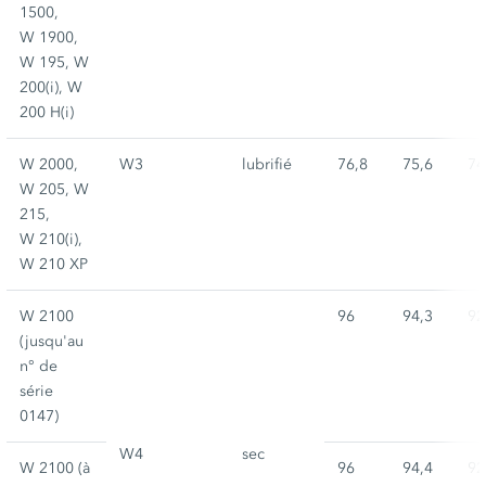
1500,
W 1900,
W 195, W
200(i), W
200 H(i)
W 2000,
W3
lubrifié
76,8
75,6
74
W 205, W
215,
W 210(i),
W 210 XP
W 2100
96
94,3
92
(jusqu'au
n° de
série
0147)
W4
sec
W 2100 (à
96
94,4
92