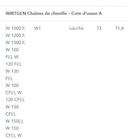
WIRTGEN Chaînes de chenille – Cote d’usure A
W 1000 F,
W1
lubrifié
73
71,8
70
W 1200 F,
W 1300 F,
W 100
F(i), W
120 F(i),
W 130
F(i),
W 100
CF(i), W
120 CF(i),
W 130
CF(i),
W 150(i),
W 150
CF(i), W