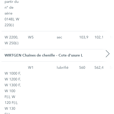
partir du
n° de
série
0148), W
220(i)
W 2200,
W5
sec
103,9
102,1
10
W 250(i)
WIRTGEN Chaînes de chenille – Cote d'usure L
W1
lubrifié
560
562,4
56
W 1000 F,
W 1200 F,
W 1300 F,
W 100
F(i), W
120 F(i),
W 130