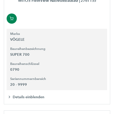
WITOS FleetView Nachrüstbausatz
| 2761155
Marke
VÖGELE
Baureihenbezeichnung
SUPER 700
Baureihenschlüssel
0790
Seriennummernbereich
20 - 9999
Details einblenden