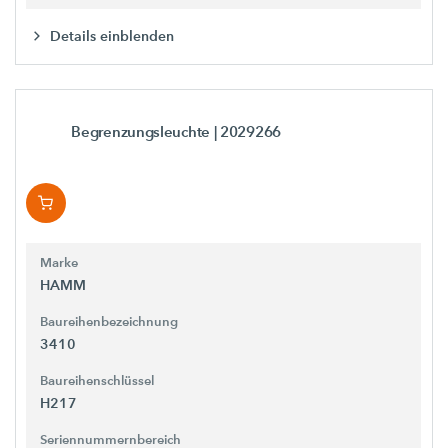
Details einblenden
Begrenzungsleuchte
| 2029266
Marke
HAMM
Baureihenbezeichnung
3410
Baureihenschlüssel
H217
Seriennummernbereich