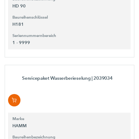
HD 90
Baureihenschlüssel
H181
Seriennummernbereich
1 - 9999
Servicepaket Wasserberieselung
| 2039034
Marke
HAMM
Baureihenbezeichnung