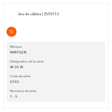
Jeu de câbles
| 2555113
Marque
WIRTGEN
Désignation de la série
W 35 Ri
Code de série
0703
Numéros de série
1 - 5