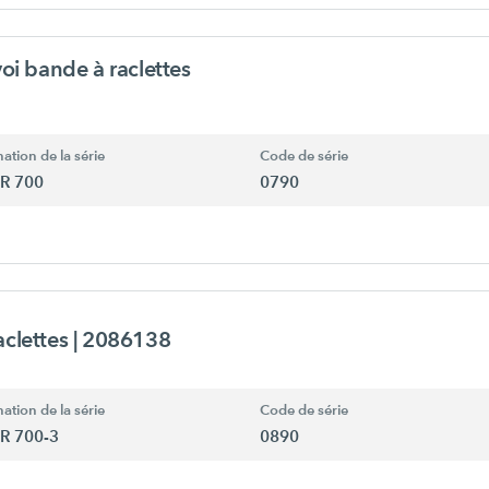
oi bande à raclettes
ation de la série
Code de série
R 700
0790
aclettes
| 2086138
ation de la série
Code de série
R 700-3
0890