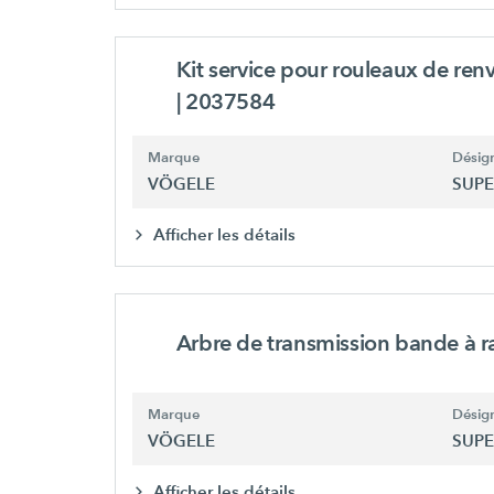
Kit service pour rouleaux de renv
| 2037584
Marque
Désign
VÖGELE
SUPE
Afficher les détails
Arbre de transmission bande à r
Marque
Désign
VÖGELE
SUPE
Afficher les détails