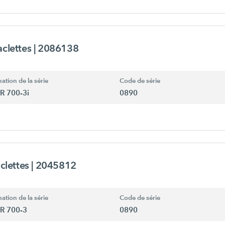
aclettes
| 2086138
ation de la série
Code de série
R 700-3i
0890
aclettes
| 2045812
ation de la série
Code de série
R 700-3
0890