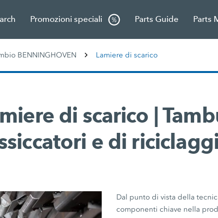
earch
Promozioni speciali
Parts Guide
Parts 
icambio BENNINGHOVEN
Lamiere di scarico
miere di scarico | Tamb
ssiccatori e di riciclagg
Dal punto di vista della tecnic
componenti chiave nella produz