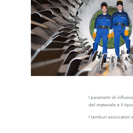
I parametri di influss
del materiale e il ti
I tamburi essiccator