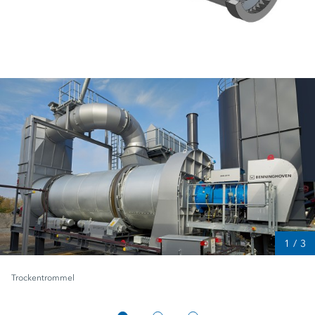
1
/
3
Trockentrommel