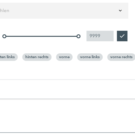
ählen
ten links
hinten rechts
vorne
vorne links
vorne rechts