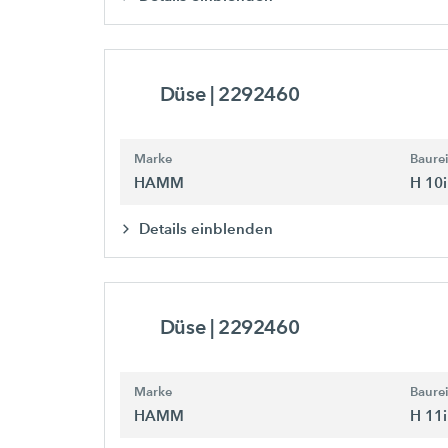
Düse
| 2292460
Marke
Baure
HAMM
H 10i
Details einblenden
Düse
| 2292460
Marke
Baure
HAMM
H 11i