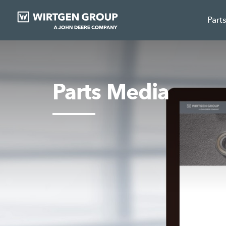
Part
Parts Media