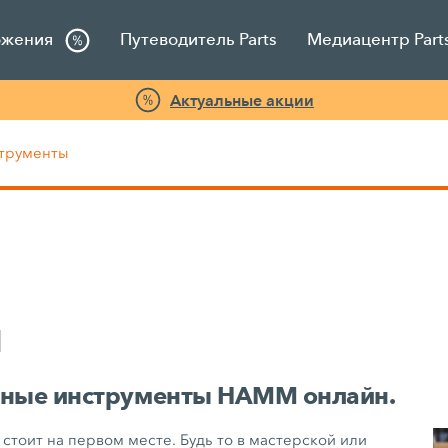
ожения
Путеводитель Parts
Медиацентр Part
Актуальные акции
трументы
ы
ьные инструменты HAMM онлайн.
тоит на первом месте. Будь то в мастерской или