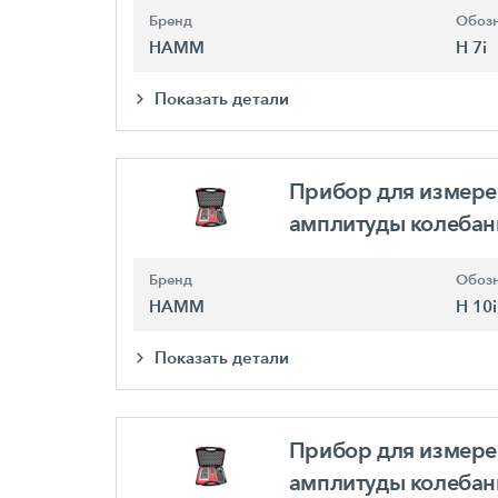
Бренд
Обозн
HAMM
H 7i
Показать детали
Прибор для измере
амплитуды колеба
Бренд
Обозн
HAMM
H 10i
Показать детали
Прибор для измере
амплитуды колеба