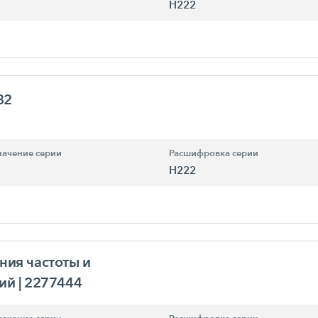
H222
82
ачение серии
Расшифровка серии
H222
ния частоты и
ний
| 2277444