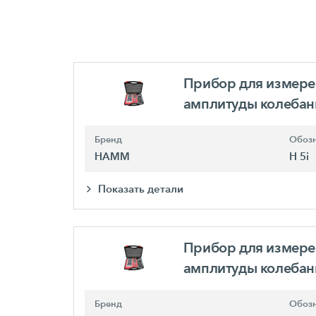
Прибор для измере
амплитуды колеба
Бренд
Обозн
HAMM
H 5i
Показать детали
Прибор для измере
амплитуды колеба
Бренд
Обозн