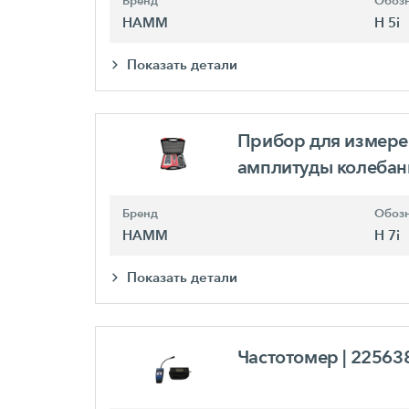
Бренд
Обозн
HAMM
H 5i
Показать детали
Прибор для измере
амплитуды колеба
Бренд
Обозн
HAMM
H 7i
Показать детали
Частотомер
| 22563