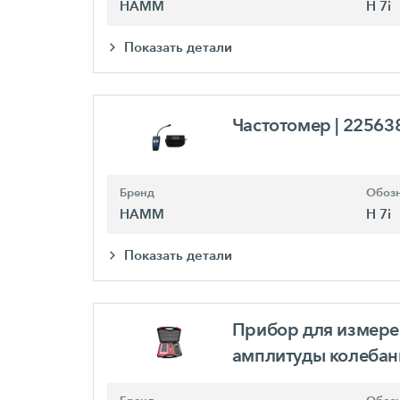
HAMM
H 7i
Показать детали
Частотомер
| 22563
Бренд
Обозн
HAMM
H 7i
Показать детали
Прибор для измере
амплитуды колеба