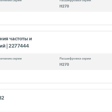
ачение серии
Расшифровка серии
H270
ния частоты и
ний
| 2277444
ачение серии
Расшифровка серии
H270
82