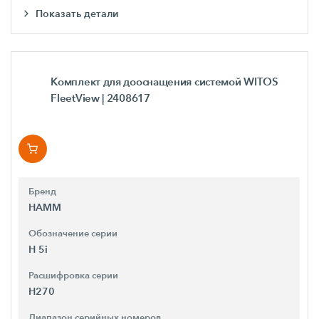
Показать детали
Комплект для дооснащения системой WITOS
FleetView
| 2408617
Бренд
HAMM
Обозначение серии
H 5i
Расшифровка серии
H270
Диапазон серийных номеров