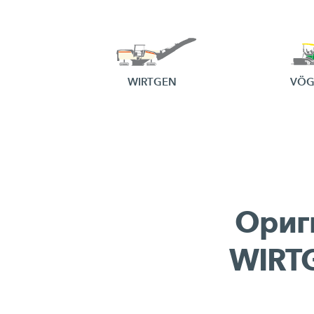
WIRTGEN
VÖG
Ориг
WIRT