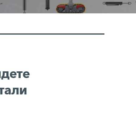
йдете
тали