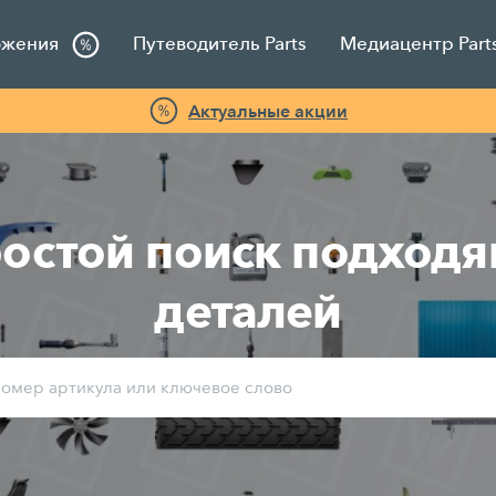
ожения
Путеводитель Parts
Медиацентр Part
Актуальные акции
остой поиск подход
деталей