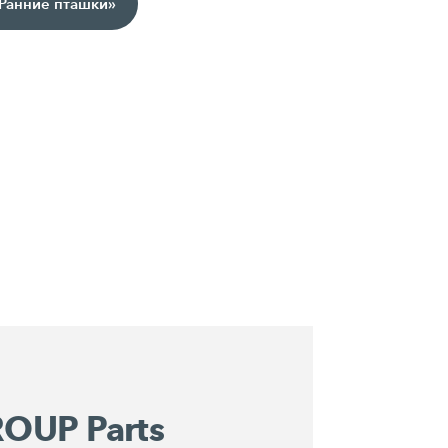
анние пташки»
OUP Parts