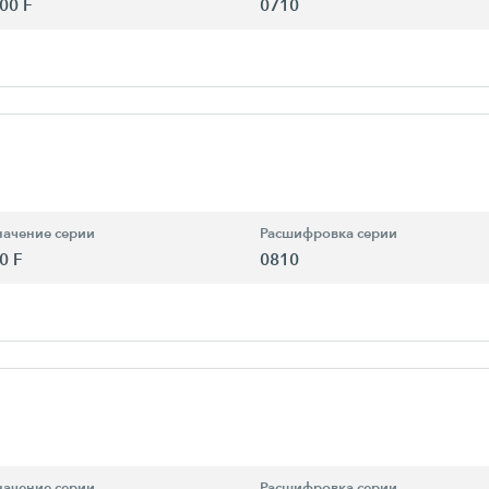
00 F
0710
ачение серии
Расшифровка серии
0 F
0810
ачение серии
Расшифровка серии