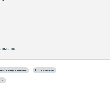
башмаков
авляющие цепей
Натяжители
епи