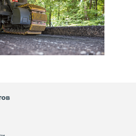
тов
пи