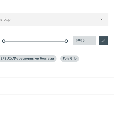
выбор
PLUS
EPS
с распорными болтами
Poly Grip