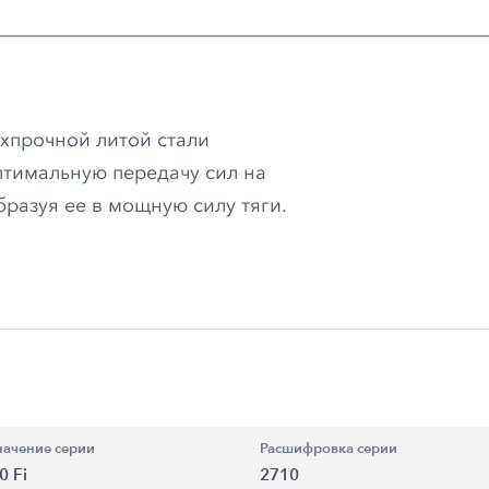
рхпрочной литой стали
птимальную передачу сил на
разуя ее в мощную силу тяги.
ачение серии
Расшифровка серии
0 Fi
2710