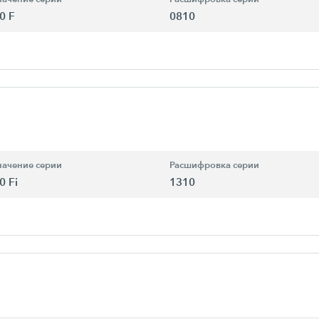
0 F
0810
ачение серии
Расшифровка серии
0 Fi
1310