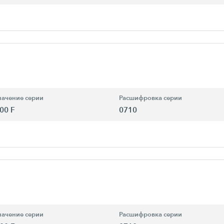
ачение серии
Расшифровка серии
00 F
0710
ачение серии
Расшифровка серии